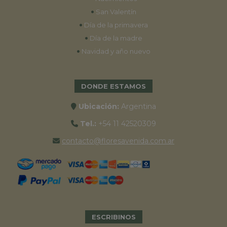
•
San Valentín
•
Día de la primavera
•
Día de la madre
•
Navidad y año nuevo
DONDE ESTAMOS
Ubicación:
Argentina
Tel.:
+54 11 42520309
contacto@floresavenida.com.ar
ESCRIBINOS