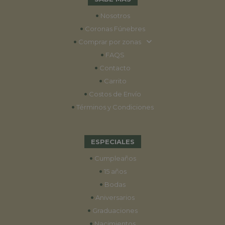
•
Nosotros
•
Coronas Fúnebres
•
Comprar por zonas
•
FAQS
•
Contacto
•
Carrito
•
Costos de Envío
•
Términos y Condiciones
ESPECIALES
•
Cumpleaños
•
15 años
•
Bodas
•
Aniversarios
•
Graduaciones
•
Nacimientos