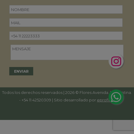
Todos los derechos reservados | 2026 © Flores Avenida. | Argentina.
-
+54 11 42520309
| Sitio desarrollado por
eproficio