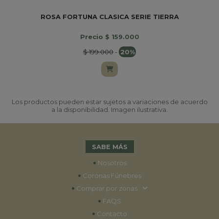
ROSA FORTUNA CLASICA SERIE TIERRA
Precio $ 159.000
$ 199.000
-
20%
Los productos pueden estar sujetos a variaciones de acuerdo
a la disponibilidad. Imagen ilustrativa.
SABE MÁS
•
Nosotros
•
Coronas Fúnebres
•
Comprar por zonas
•
FAQS
•
Contacto