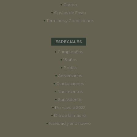
•
Carrito
•
Costos de Envío
•
Términos y Condiciones
ESPECIALES
•
Cumpleaños
•
15 años
•
Bodas
•
Aniversarios
•
Graduaciones
•
Nacimientos
•
San Valentín
•
Primavera 2022
•
Día de la madre
•
Navidad y año nuevo