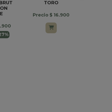
 BRUT
TORO
RAFFAELLO
CON
X
E
Precio $ 16.900
Precio $
6.900
$ 16.900
27%