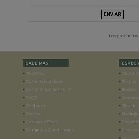
Los productos p
SABE MÁS
ESPECI
•
•
Nosotros
Cumple
•
•
Coronas Fúnebres
15 años
•
•
Comprar por zonas
Bodas
•
•
FAQS
Aniversa
•
•
Contacto
Graduac
•
•
Carrito
Nacimie
•
•
Costos de Envío
San Vale
•
•
Términos y Condiciones
Primave
•
Día de l