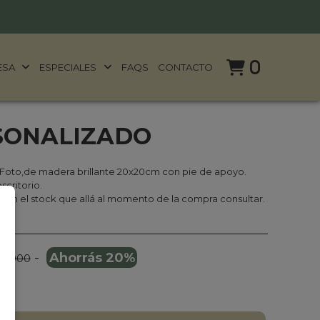
0
ESA
ESPECIALES
FAQS
CONTACTO
SONALIZADO
 Foto,de madera brillante 20x20cm con pie de apoyo.
scritorio.
ún el stock que allá al momento de la compra consultar.
-
Ahorrás 20%
49.000