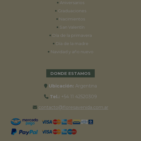
•
Aniversarios
•
Graduaciones
•
Nacimientos
•
San Valentín
•
Día de la primavera
•
Día de la madre
•
Navidad y año nuevo
DONDE ESTAMOS
Ubicación:
Argentina
Tel.:
+54 11 42520309
contacto@floresavenida.com.ar