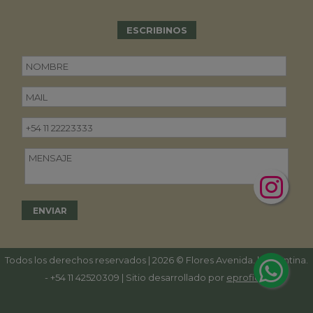
ESCRIBINOS
Todos los derechos reservados | 2026 © Flores Avenida. | Argentina.
-
+54 11 42520309
| Sitio desarrollado por
eproficio