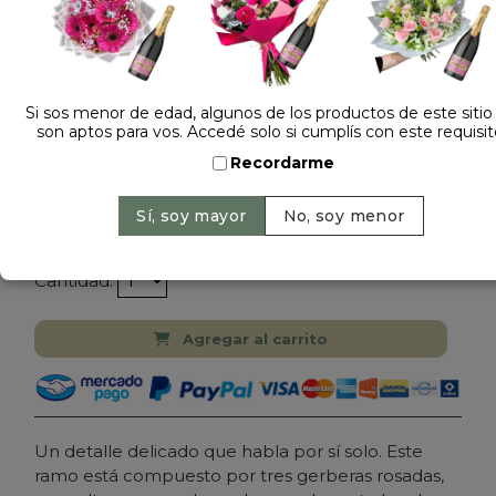
Si sos menor de edad, algunos de los productos de este sitio
son aptos para vos. Accedé solo si cumplís con este requisit
Dejá tu opinión
Recordarme
RAMO DE 3 FLORES GERBERAS CON PAPEL
COREANO
$ 55.000
Precio: $ 45.000
-
18% OFF
Cantidad:
Agregar al carrito
Un detalle delicado que habla por sí solo. Este
ramo está compuesto por tres gerberas rosadas,