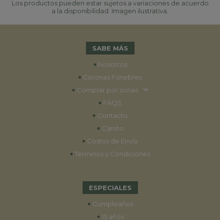
Los productos pueden estar sujetos a variaciones de acuerdo
a la disponibilidad. Imagen ilustrativa.
SABE MÁS
•
Nosotros
•
Coronas Fúnebres
•
Comprar por zonas
•
FAQS
•
Contacto
•
Carrito
•
Costos de Envío
•
Términos y Condiciones
ESPECIALES
•
Cumpleaños
•
15 años