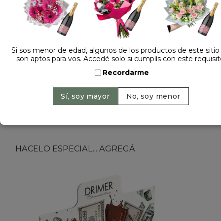
Dejá tu opinión
PELUCHE PANDITA TE AMO 113835
Si sos menor de edad, algunos de los productos de este sitio
son aptos para vos. Accedé solo si cumplís con este requisit
Sin Stock
Recordarme
Peluche de pandita con corazón te amo
importado. De aprox 15cm de alto x 17cm de
ancho. Ideal para regalar en cualquier ocasión.
HACELO ESPECIAL... AGREGÁ