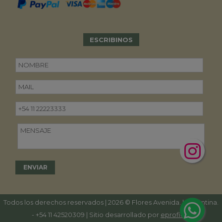
ESCRIBINOS
Todos los derechos reservados | 2026 © Flores Avenida. | Argentina.
-
+54 11 42520309
| Sitio desarrollado por
eproficio