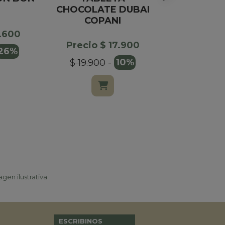
CHOCOLATE DUBAI
BOMBO
COPANI
CHOCOLAT
1.600
Precio $ 17.900
Precio $
26%
$ 19.900
-
10%
$ 75.000
gen ilustrativa.
ESCRIBINOS