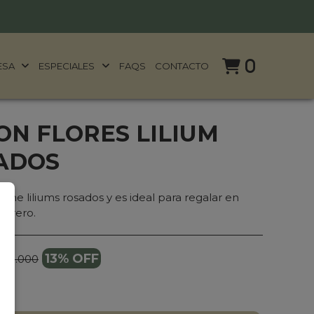
0
ESA
ESPECIALES
FAQS
CONTACTO
ON FLORES LILIUM
SADOS
ene liliums rosados y es ideal para regalar en
florero.
13% OFF
159.000