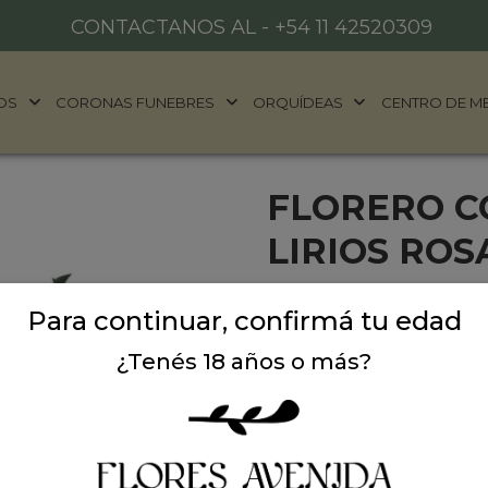
CONTACTANOS AL -
+54 11 42520309
OS
CORONAS FUNEBRES
ORQUÍDEAS
CENTRO DE M
FLORERO C
LIRIOS RO
Este hermoso arreglo conti
Para continuar, confirmá tu edad
cualquier ocasion. Incluye 
¿Tenés 18 años o más?
Precio: $ 139.000
-
$ 
Cantidad: