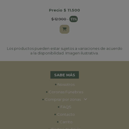
Precio $ 11.500
$ 12.900
-
11%
Los productos pueden estar sujetos a variaciones de acuerdo
a la disponibilidad. Imagen ilustrativa.
SABE MÁS
•
Nosotros
•
Coronas Fúnebres
•
Comprar por zonas
•
FAQS
•
Contacto
•
Carrito