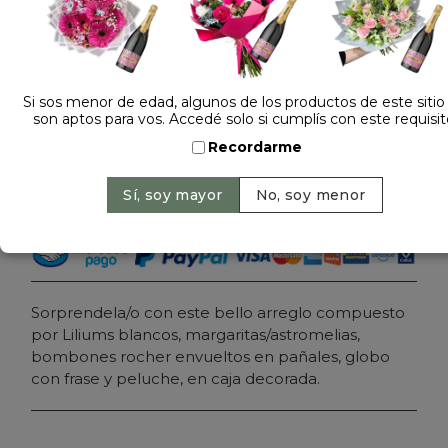
Dejá tu opinión
ARREGLO FLORAL DE NACIMIENTO 1
Si sos menor de edad, algunos de los productos de este sitio
son aptos para vos. Accedé solo si cumplís con este requisit
$ 169.000
Precio: $ 149.000
-
Ahorrás 12%
Recordarme
Cantidad:
Agregar al carrito
Sorprendela/o con este bello arreglo compuesto
por Liliums blancos, margaritas/astromelias,
bombones rocher envueltos en pañales, globo
con frase y peluche, en caja decorada.