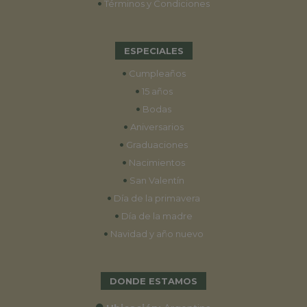
•
Términos y Condiciones
ESPECIALES
•
Cumpleaños
•
15 años
•
Bodas
•
Aniversarios
•
Graduaciones
•
Nacimientos
•
San Valentín
•
Día de la primavera
•
Día de la madre
•
Navidad y año nuevo
DONDE ESTAMOS