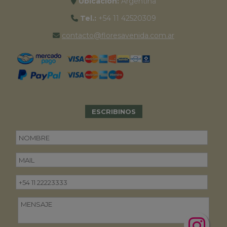
Ubicación:
Argentina
Tel.:
+54 11 42520309
contacto@floresavenida.com.ar
ESCRIBINOS