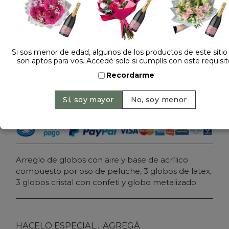
Dejá tu opinión
ARREGLO DE GLOBOS TE AMO CON PELUCHE
Si sos menor de edad, algunos de los productos de este sitio
son aptos para vos. Accedé solo si cumplís con este requisit
$ 119.000
Precio: $ 99.000
-
17% OFF
Recordarme
Cantidad:
Agregar al carrito
Arreglo de globos con aire y base de acrílico
compuesto por oso de peluche, 3 globos de latex,
3 globos cristal con confeti y globo metalizado.
HACELO ESPECIAL... AGREGÁ