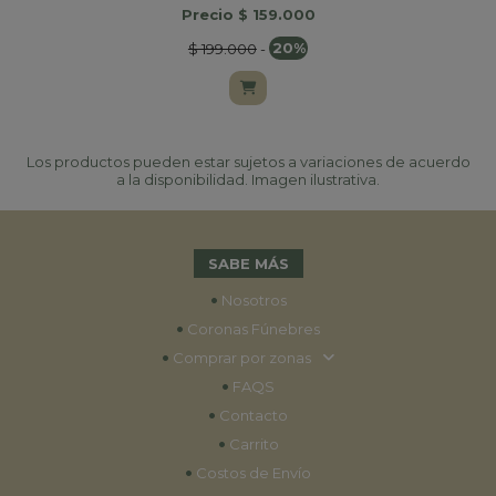
Precio $ 159.000
$ 199.000
-
20%
Los productos pueden estar sujetos a variaciones de acuerdo
a la disponibilidad. Imagen ilustrativa.
SABE MÁS
•
Nosotros
•
Coronas Fúnebres
•
Comprar por zonas
•
FAQS
•
Contacto
•
Carrito
•
Costos de Envío