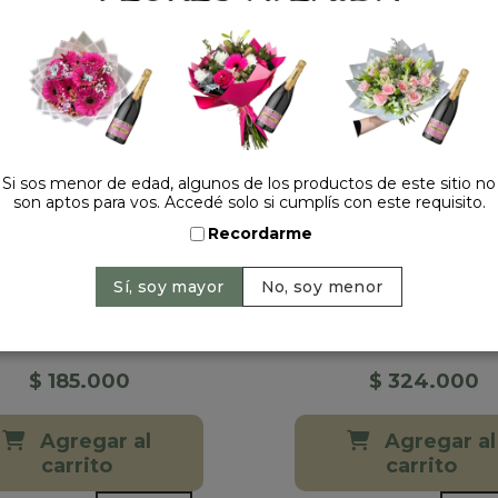
Si sos menor de edad, algunos de los productos de este sitio no
son aptos para vos. Accedé solo si cumplís con este requisito.
Recordarme
A FUNEBRE CLASICA
CORONA FUNEBRE C
PLUS
DE...
212 opiniones
174 opin
$ 185.000
$ 324.000
Agregar al
Agregar al
carrito
carrito