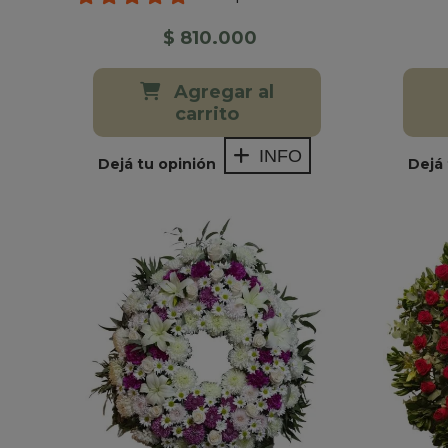
$ 810.000
Agregar al
carrito
INFO
Dejá tu opinión
Dejá 