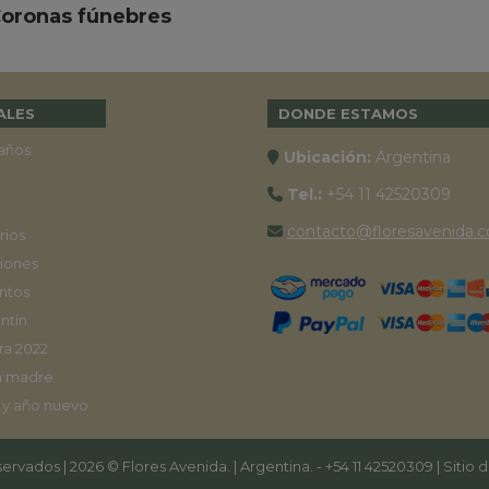
oronas fúnebres
ALES
DONDE ESTAMOS
años
Ubicación:
Argentina
Tel.:
+54 11 42520309
contacto@floresavenida.c
rios
iones
ntos
ntín
ra 2022
a madre
 y año nuevo
ervados | 2026 © Flores Avenida. | Argentina. -
+54 11 42520309
| Sitio 