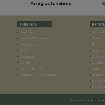
Arreglos fúnebres
C
SABE MÁS
ESPECI
•
•
Nosotros
Cumple
•
•
Coronas Fúnebres
15 años
•
•
Comprar por zonas
Bodas
•
•
FAQS
Aniversa
•
•
Contacto
Graduac
•
•
Carrito
Nacimie
•
•
Costos de Envío
San Vale
•
•
Términos y Condiciones
Primave
•
Día de l
•
Navidad
Todos los derechos res