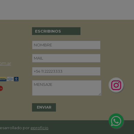
ESCRIBINOS
om.ar
desarrollado por
eproficio