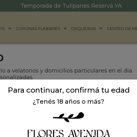
Temporada de Tulipanes Reservá YA
OS
CORONAS FUNEBRES
ORQUÍDEAS
CENTRO DE M
O
 a velatorios y domicilios particulares en el día.
sonalizadas.
Para continuar, confirmá tu edad
¿Tenés 18 años o más?