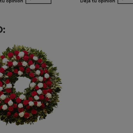
tu opinión
Dejá tu opinión
: