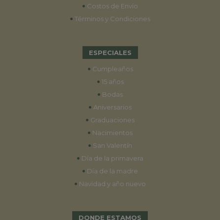
•
Costos de Envío
•
Términos y Condiciones
ESPECIALES
•
Cumpleaños
•
15 años
•
Bodas
•
Aniversarios
•
Graduaciones
•
Nacimientos
•
San Valentín
•
Día de la primavera
•
Día de la madre
•
Navidad y año nuevo
DONDE ESTAMOS