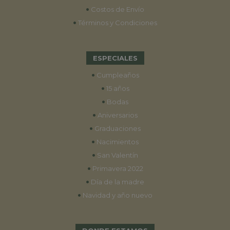
•
Costos de Envío
•
Términos y Condiciones
ESPECIALES
•
Cumpleaños
•
15 años
•
Bodas
•
Aniversarios
•
Graduaciones
•
Nacimientos
•
San Valentín
•
Primavera 2022
•
Día de la madre
•
Navidad y año nuevo