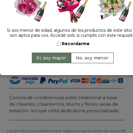
1 opinión +
Dejá tu opinión
Si sos menor de edad, algunos de los productos de este sitio
CORONA FUNEBRE CLASICA PLUS
son aptos para vos. Accedé solo si cumplís con este requisit
Recordarme
Cantidad:
Precio: $ 185.000
-
Agregar al carrito
Corona de condolencias estilo tradicional a base
de claveles, crisantemos, liliums y flores varias de
estación. Incluye cinta dedicatoria personalizada.
Los productos pueden estar sujetos a variaciones de acuerdo