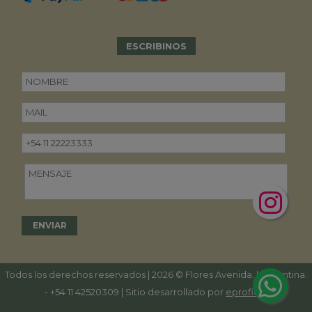
ESCRIBINOS
Todos los derechos reservados | 2026 © Flores Avenida. | Argentina.
-
+54 11 42520309
| Sitio desarrollado por
eproficio