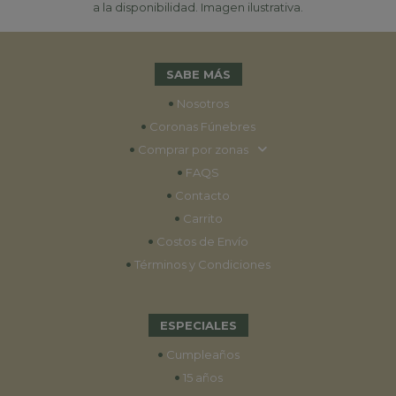
a la disponibilidad. Imagen ilustrativa.
SABE MÁS
•
Nosotros
•
Coronas Fúnebres
•
Comprar por zonas
•
FAQS
•
Contacto
•
Carrito
•
Costos de Envío
•
Términos y Condiciones
ESPECIALES
•
Cumpleaños
•
15 años