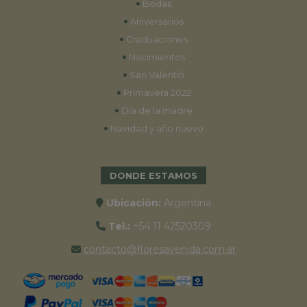
•
Bodas
•
Aniversarios
•
Graduaciones
•
Nacimientos
•
San Valentín
•
Primavera 2022
•
Día de la madre
•
Navidad y año nuevo
DONDE ESTAMOS
Ubicación:
Argentina
Tel.:
+54 11 42520309
contacto@floresavenida.com.ar