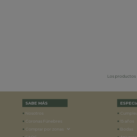
Los productos p
SABE MÁS
ESPECI
•
•
Nosotros
Cumple
•
•
Coronas Fúnebres
15 años
•
•
Comprar por zonas
Bodas
•
•