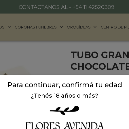
CONTACTANOS AL -
+54 11 42520309
OS
CORONAS FUNEBRES
ORQUÍDEAS
CENTRO DE M
TUBO GRAN
CHOCOLAT
Delicioso cafe con choco
Para continuar, confirmá tu edad
estuche alargado de 25 cm
¿Tenés 18 años o más?
Precio: $ 6.500
-
$ 7.
Cantidad: