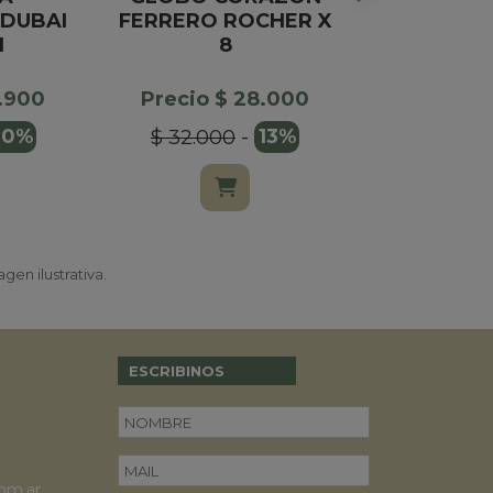
DUBAI
FERRERO ROCHER X
O B
I
8
Precio $
7.900
Precio $ 28.000
$ 29.000
10%
$ 32.000
-
13%
gen ilustrativa.
ESCRIBINOS
om.ar