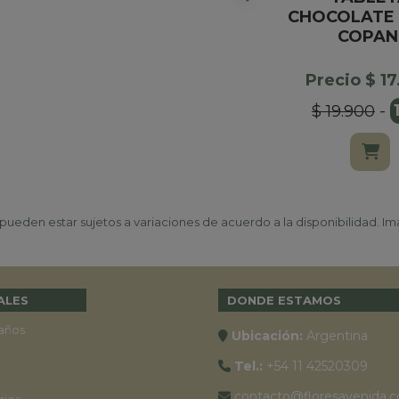
CHOCOLATE 
COPAN
Precio $ 1
$ 19.900
-
ueden estar sujetos a variaciones de acuerdo a la disponibilidad. Ima
ALES
DONDE ESTAMOS
años
Ubicación:
Argentina
Tel.:
+54 11 42520309
contacto@floresavenida.c