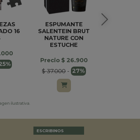
EZAS
ESPUMANTE
GLOBO 
ADO 16
SALENTEIN BRUT
ROJO F
S
NATURE CON
ROCHE
ESTUCHE
8.000
Precio $
Precio $ 26.900
25%
$ 45.00
$ 37.000
-
27%
gen ilustrativa.
ESCRIBINOS