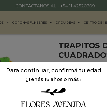
CONTACTANOS AL -
+54 11 42520309
OS
CORONAS FUNEBRES
ORQUÍDEAS
CENTRO DE M
TRAPITOS 
CUADRADOS
¡Nuestros trapitos de apeg
Para continuar, confirmá tu edad
compañeros perfectos para
están diseñados para prop
¿Tenés 18 años o más?
momento. Con diseños ador
una excelente opción par
compacto los hace fáciles d
cochecito, en la cuna o en 