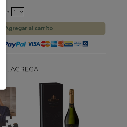
idad:
Agregar al carrito
... AGREGÁ