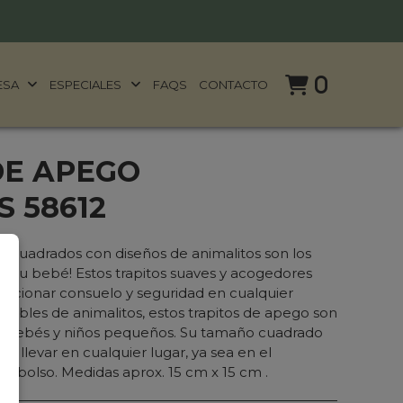
0
ESA
ESPECIALES
FAQS
CONTACTO
DE APEGO
 58612
o cuadrados con diseños de animalitos son los
 tu bebé! Estos trapitos suaves y acogedores
orcionar consuelo y seguridad en cualquier
ables de animalitos, estos trapitos de apego son
a bebés y niños pequeños. Su tamaño cuadrado
e llevar en cualquier lugar, ya sea en el
el bolso. Medidas aprox. 15 cm x 15 cm .