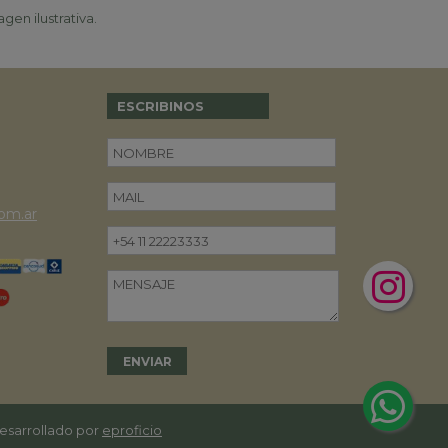
gen ilustrativa.
ESCRIBINOS
om.ar
desarrollado por
eproficio