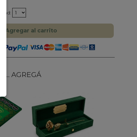
idad:
Agregar al carrito
... AGREGÁ