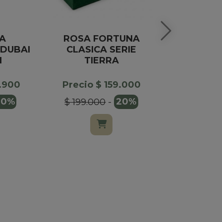
A
ROSA FORTUNA
ROSA F
DUBAI
CLASICA SERIE
CLASICA S
I
TIERRA
Precio $
7.900
Precio $ 159.000
$ 199.00
10%
$ 199.000
-
20%