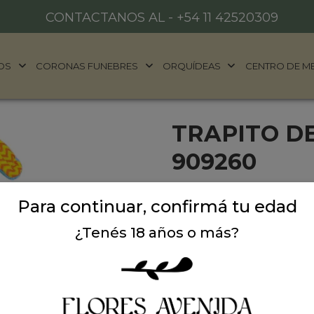
CONTACTANOS AL -
+54 11 42520309
OS
CORONAS FUNEBRES
ORQUÍDEAS
CENTRO DE M
TRAPITO D
909260
¡Nuestro trapito de apego 
Para continuar, confirmá tu edad
compañero perfecto para t
para proporcionar consuel
¿Tenés 18 años o más?
momento. Con un diseño ad
una excelente opción par
lo hace fácil de llevar en c
en el bolso.