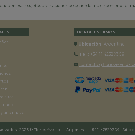
ueden estar sujetos a variaciones de acuerdo a la disponibilidad. Ima
ALES
DONDE ESTAMOS
años
Ubicación:
Argentina
Tel.:
+54 11 42520309
contacto@floresavenida.c
rios
iones
ntos
ntín
ra 2022
a madre
 y año nuevo
ervados | 2026 © Flores Avenida. | Argentina. -
+54 11 42520309
| Sitio 