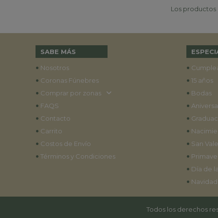
Los productos p
SABE MÁS
ESPECI
•
•
Nosotros
Cumple
•
•
Coronas Fúnebres
15 años
•
•
Comprar por zonas
Bodas
•
•
FAQS
Aniversa
•
•
Contacto
Graduac
•
•
Carrito
Nacimie
•
•
Costos de Envío
San Vale
•
•
Términos y Condiciones
Primave
•
Día de l
•
Navidad
Todos los derechos res