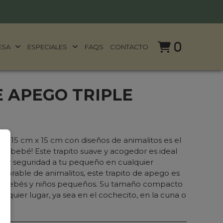
0
ESA
ESPECIALES
FAQS
CONTACTO
E APEGO TRIPLE
de 15 cm x 15 cm con diseños de animalitos es el
u bebé! Este trapito suave y acogedor es ideal
o y seguridad a tu pequeño en cualquier
orable de animalitos, este trapito de apego es
a bebés y niños pequeños. Su tamaño compacto
ualquier lugar, ya sea en el cochecito, en la cuna o