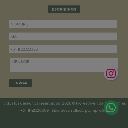
ESCRIBINOS
Todos los derechos reservados | 2026 © Flores Avenida. | Argentina.
-
+54 11 42520309
| Sitio desarrollado por
eproficio