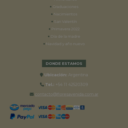
•
Graduaciones
•
Nacimientos
•
San Valentín
•
Primavera 2022
•
Día de la madre
•
Navidad y año nuevo
DONDE ESTAMOS
Ubicación:
Argentina
Tel.:
+54 11 42520309
contacto@floresavenida.com.ar