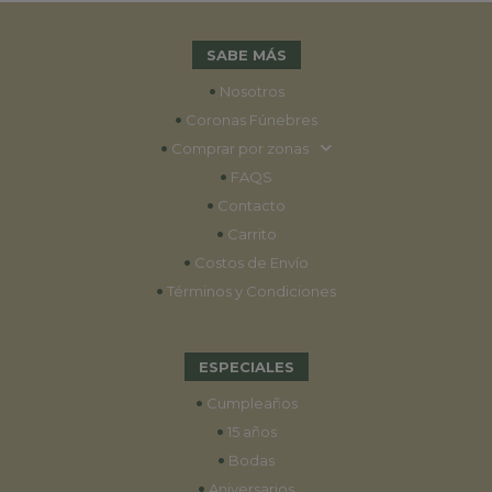
SABE MÁS
•
Nosotros
•
Coronas Fúnebres
•
Comprar por zonas
•
FAQS
•
Contacto
•
Carrito
•
Costos de Envío
•
Términos y Condiciones
ESPECIALES
•
Cumpleaños
•
15 años
•
Bodas
•
Aniversarios