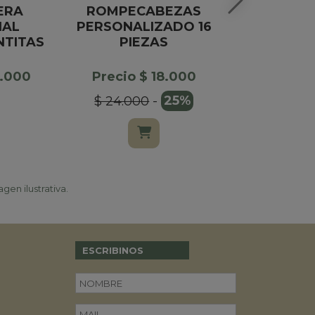
ERA
ROMPECABEZAS
LATA RED
NAL
PERSONALIZADO 16
BOMBO
NTITAS
PIEZAS
CHOCOLAT
3.000
Precio $ 18.000
Precio $
$ 24.000
-
25%
$ 75.000
gen ilustrativa.
ESCRIBINOS