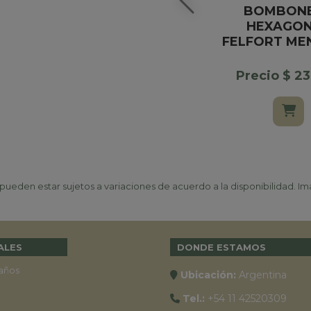
BOMBON
HEXAGO
FELFORT ME
Precio $ 2
ueden estar sujetos a variaciones de acuerdo a la disponibilidad. Ima
ALES
DONDE ESTAMOS
años
Ubicación:
Argentina
Tel.:
+54 11 42520309