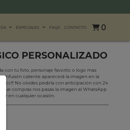
0
ESA
ESPECIALES
FAQS
CONTACTO
ICO PERSONALIZADO
 con tu foto, personaje favorito o logo mas
tra infusión caliente aparecerá la imagen en la
20cc!!! No olvides pedirla con anticipación con 24
ez que compras nos pasas la imagen al WhatsApp
alar en cualquier ocasión.