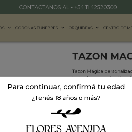
CONTACTANOS AL -
+54 11 42520309
OS
CORONAS FUNEBRES
ORQUÍDEAS
CENTRO DE M
TAZON MAG
Tazon Mágica personalizada
texto. Al poner el café u o
taza. Mide 12cm de alto y 4
Para continuar, confirmá tu edad
hs de anticipación. Una v
¿Tenés 18 años o más?
1137827390. Ideal para reg
Precio: $ 22.000
-
Cantidad: