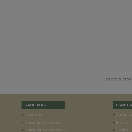
Los productos p
SABE MÁS
ESPECI
•
•
Nosotros
Cumple
•
•
Coronas Fúnebres
15 años
•
•
Comprar por zonas
Bodas