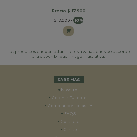
Precio $ 17.900
$ 19.900
-
10%
Los productos pueden estar sujetos a variaciones de acuerdo
a la disponibilidad. Imagen ilustrativa.
SABE MÁS
•
Nosotros
•
Coronas Fúnebres
•
Comprar por zonas
•
FAQS
•
Contacto
•
Carrito