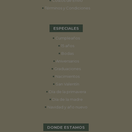
•
Costos de Envío
•
Términos y Condiciones
ESPECIALES
•
Cumpleaños
•
15 años
•
Bodas
•
Aniversarios
•
Graduaciones
•
Nacimientos
•
San Valentín
•
Día de la primavera
•
Día de la madre
•
Navidad y año nuevo
DONDE ESTAMOS