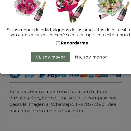
Dejá tu opinión
TAZA PERSONALIZADA KEN
Si sos menor de edad, algunos de los productos de este sitio
son aptos para vos. Accedé solo si cumplís con este requisit
$ 25.000
Precio: $ 20.000
-
20% OFF
Recordarme
Cantidad:
Agregar al carrito
Taza de cerámica personalizada con tu foto,
tematica Ken_barbie. Una vez que compras nos
pasas la imagen al Whatsapp 11-6782-7390. Ideal
para regalar en cualquier ocasión.