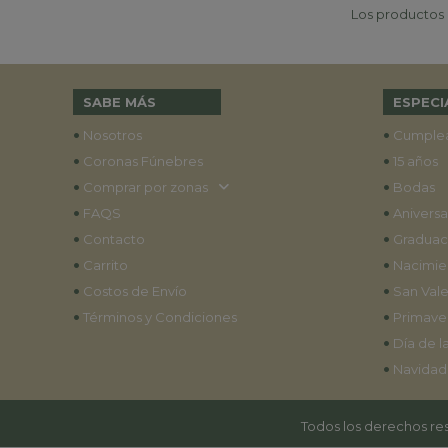
Los productos p
SABE MÁS
ESPECI
•
•
Nosotros
Cumple
•
•
Coronas Fúnebres
15 años
•
•
Comprar por zonas
Bodas
•
•
FAQS
Aniversa
•
•
Contacto
Graduac
•
•
Carrito
Nacimie
•
•
Costos de Envío
San Vale
•
•
Términos y Condiciones
Primave
•
Día de l
•
Navidad
Todos los derechos res