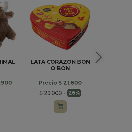
NIMAL
LATA CORAZON BON
CAJA DE 
O BON
DE CHOCO
DULCE D
COP
6.900
Precio $ 21.600
$ 29.000
-
26%
Precio $
$ 17.90