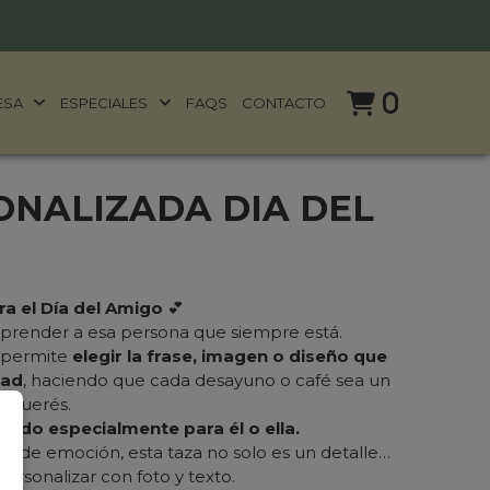
0
ESA
ESPECIALES
FAQS
CONTACTO
ONALIZADA DIA DEL
a el Día del Amigo
💕
orprender a esa persona que siempre está.
e permite
elegir la frase, imagen o diseño que
tad
, haciendo que cada desayuno o café sea un
a querés.
sado especialmente para él o ella.
da de emoción, esta taza no solo es un detalle…
ersonalizar con foto y texto.