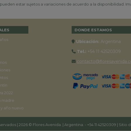
ueden estar sujetos a variaciones de acuerdo a la disponibilidad. Ima
ALES
DONDE ESTAMOS
años
Ubicación:
Argentina
Tel.:
+54 11 42520309
contacto@floresavenida.c
rios
iones
ntos
ntín
ra 2022
a madre
 y año nuevo
ervados | 2026 © Flores Avenida. | Argentina. -
+54 11 42520309
| Sitio 