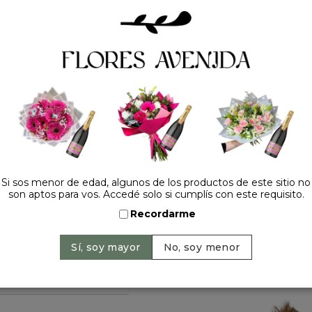
💡 Ideal para fotos juntos,
compartidos.
✨ Porque ningún amigo es 
Incluye caja de Flores Aven
Precio: $ 15.900
-
Can
Si sos menor de edad, algunos de los productos de este sitio no
son aptos para vos. Accedé solo si cumplís con este requisito.
Recordarme
HACELO ESPECIAL