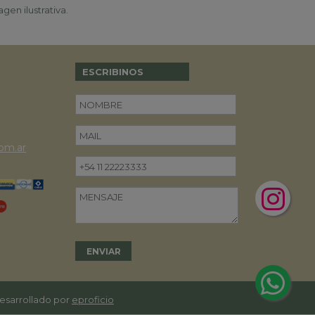
gen ilustrativa.
ESCRIBINOS
om.ar
desarrollado por
eproficio