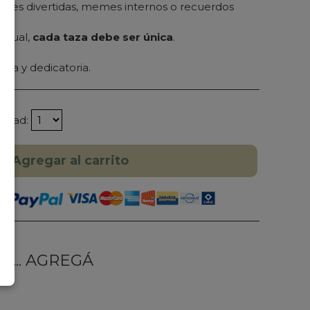
 frases divertidas, memes internos o recuerdos
igual,
cada taza debe ser única
.
ida y dedicatoria.
tidad:
Agregar al carrito
... AGREGÁ