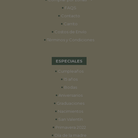
•
FAQS
•
Contacto
•
Carrito
•
Costos de Envío
•
Términos y Condiciones
ESPECIALES
•
Cumpleaños
•
15 años
•
Bodas
•
Aniversarios
•
Graduaciones
•
Nacimientos
•
San Valentín
•
Primavera 2022
•
Día de la madre