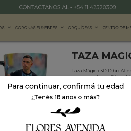
CONTACTANOS AL -
+54 11 42520309
OS
CORONAS FUNEBRES
ORQUÍDEAS
CENTRO DE M
TAZA MAGI
Taza Mágica 3D Dibu. Al pon
imagen en la taza!!! No olv
lavavajillas y lavar a mano.
Para continuar, confirmá tu edad
¿Tenés 18 años o más?
Sin Stock
HACELO ESPECIAL