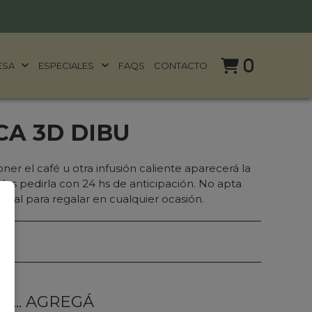
0
ESA
ESPECIALES
FAQS
CONTACTO
CA 3D DIBU
er el café u otra infusión caliente aparecerá la
ides pedirla con 24 hs de anticipación. No apta
 Ideal para regalar en cualquier ocasión.
... AGREGÁ