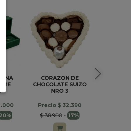
TUNA
CORAZON DE
CAJA DE 
ERIE
CHOCOLATE SUIZO
PASTA DE
A
NRO 3
NARANJA
X1
9.000
Precio $ 32.390
Precio $
20%
$ 38.900
-
17%