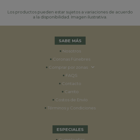
Los productos pueden estar sujetos a variaciones de acuerdo
a la disponibilidad. Imagen ilustrativa.
SABE MÁS
•
Nosotros
•
Coronas Fúnebres
•
Comprar por zonas
•
FAQS
•
Contacto
•
Carrito
•
Costos de Envío
•
Términos y Condiciones
ESPECIALES
•
Cumpleaños