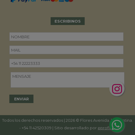
ESCRIBINOS
Todos los derechos reservados | 2026 © Flores Avenida. | Argentina.
-
+54 11 42520309
| Sitio desarrollado por
eproficio