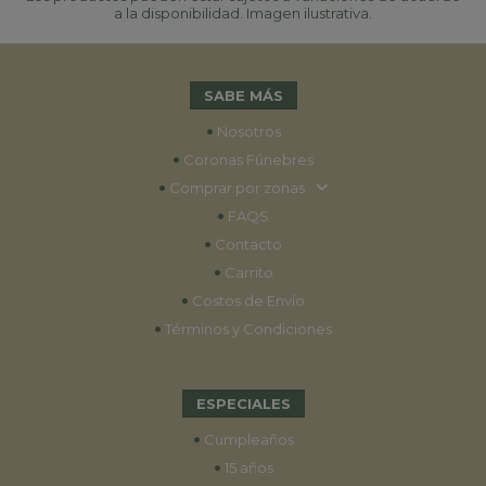
a la disponibilidad. Imagen ilustrativa.
SABE MÁS
•
Nosotros
•
Coronas Fúnebres
•
Comprar por zonas
•
FAQS
•
Contacto
•
Carrito
•
Costos de Envío
•
Términos y Condiciones
ESPECIALES
•
Cumpleaños
•
15 años