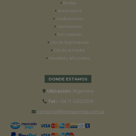
•
Bodas
•
Aniversarios
•
Graduaciones
•
Nacimientos
•
San Valentín
•
Día de la primavera
•
Día de la madre
•
Navidad y año nuevo
DONDE ESTAMOS
Ubicación:
Argentina
Tel.:
+54 11 42520309
contacto@floresavenida.com.ar