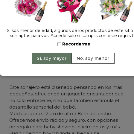
Dejá tu opinión
SONAJERO KOALA 58510
Si sos menor de edad, algunos de los productos de este sitio
son aptos para vos. Accedé solo si cumplís con este requisit
Cantidad:
Precio: $ 10.500
-
Recordarme
Agregar al carrito
Este sonajero está diseñado pensando en los más
pequeños, ofreciendo un juguete encantador que
no solo entretiene, sino que también estimula el
desarrollo sensorial del bebé.
Medidas aprox 12cm de alto x 8cm de ancho
Ofrecemos envío rápido y seguro, con opciones
de regalo para baby showers, nacimientos y más.
Haz tu pedido hoy y brinda al bebé una