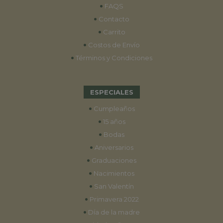
•
FAQS
•
Contacto
•
Carrito
•
Costos de Envío
•
Términos y Condiciones
ESPECIALES
•
Cumpleaños
•
15 años
•
Bodas
•
Aniversarios
•
Graduaciones
•
Nacimientos
•
San Valentín
•
Primavera 2022
•
Día de la madre