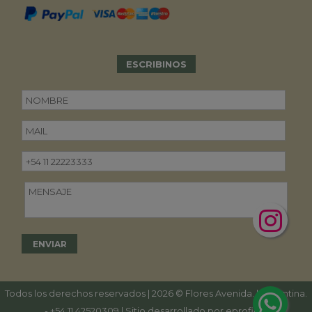
ESCRIBINOS
Todos los derechos reservados | 2026 © Flores Avenida. | Argentina.
-
+54 11 42520309
| Sitio desarrollado por
eproficio