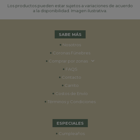
Los productos pueden estar sujetos a variaciones de acuerdo
a la disponibilidad. Imagen ilustrativa.
SABE MÁS
•
Nosotros
•
Coronas Fúnebres
•
Comprar por zonas
•
FAQS
•
Contacto
•
Carrito
•
Costos de Envío
•
Términos y Condiciones
ESPECIALES
•
Cumpleaños