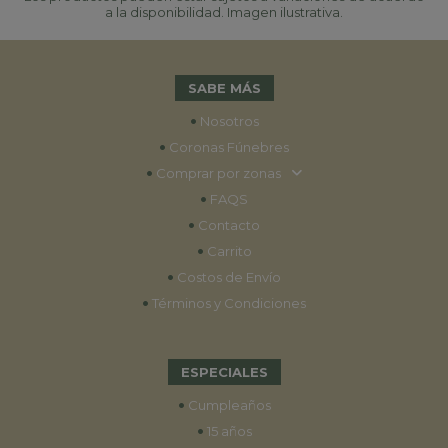
a la disponibilidad. Imagen ilustrativa.
SABE MÁS
•
Nosotros
•
Coronas Fúnebres
•
Comprar por zonas
•
FAQS
•
Contacto
•
Carrito
•
Costos de Envío
•
Términos y Condiciones
ESPECIALES
•
Cumpleaños
•
15 años