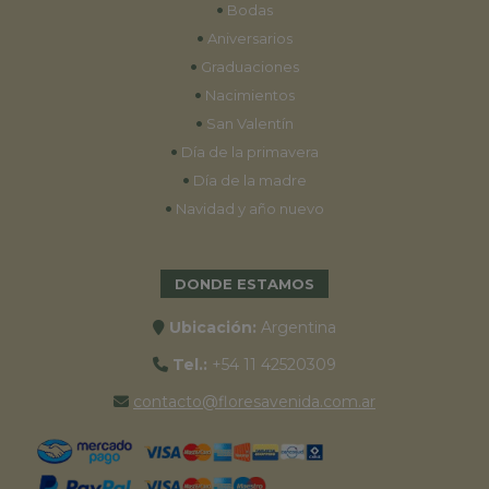
•
Bodas
•
Aniversarios
•
Graduaciones
•
Nacimientos
•
San Valentín
•
Día de la primavera
•
Día de la madre
•
Navidad y año nuevo
DONDE ESTAMOS
Ubicación:
Argentina
Tel.:
+54 11 42520309
contacto@floresavenida.com.ar