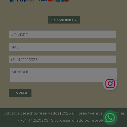
ESCRIBINOS
Todos los derechos reservados | 2026 © Flores Avenida. | Argentina.
-
+54 11 42520309
| Sitio desarrollado por
eproficio