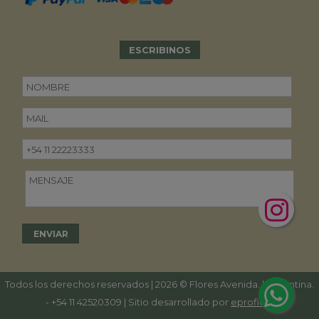
ESCRIBINOS
Todos los derechos reservados | 2026 © Flores Avenida. | Argentina.
-
+54 11 42520309
| Sitio desarrollado por
eproficio