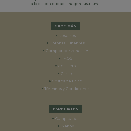
a la disponibilidad. Imagen ilustrativa.
SABE MÁS
•
Nosotros
•
Coronas Fúnebres
•
Comprar por zonas
•
FAQS
•
Contacto
•
Carrito
•
Costos de Envío
•
Términos y Condiciones
ESPECIALES
•
Cumpleaños
•
15 años