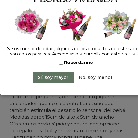
Dejá tu opinión
SONAJERO BASTON GATITO 58667
Cantidad:
Precio: $ 9.900
-
Si sos menor de edad, algunos de los productos de este sitio
son aptos para vos. Accedé solo si cumplís con este requisit
Agregar al carrito
Recordarme
Este sonajero de mano está diseñado pensando
en los más pequeños, ofreciendo un juguete
encantador que no solo entretiene, sino que
también estimula el desarrollo sensorial del bebé.
Medidas aprox 15cm de alto x 5cm de ancho
Ofrecemos envío rápido y seguro, con opciones
de regalo para baby showers, nacimientos y más.
Haz tu pedido hoy y brinda al bebé una