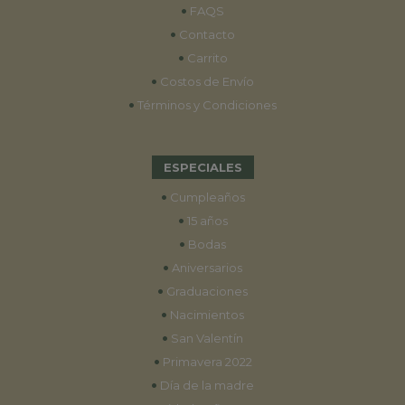
•
FAQS
•
Contacto
•
Carrito
•
Costos de Envío
•
Términos y Condiciones
ESPECIALES
•
Cumpleaños
•
15 años
•
Bodas
•
Aniversarios
•
Graduaciones
•
Nacimientos
•
San Valentín
•
Primavera 2022
•
Día de la madre