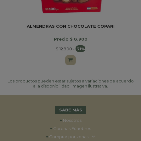
ALMENDRAS CON CHOCOLATE COPANI
B
Precio $ 8.900
$ 12.900
-
31%
Los productos pueden estar sujetos a variaciones de acuerdo
a la disponibilidad. Imagen ilustrativa.
SABE MÁS
•
Nosotros
•
Coronas Fúnebres
•
Comprar por zonas