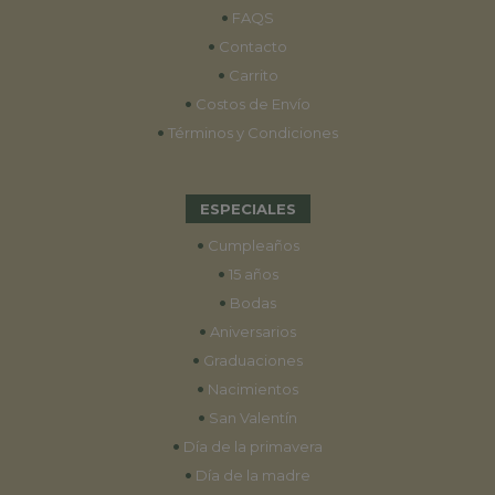
•
FAQS
•
Contacto
•
Carrito
•
Costos de Envío
•
Términos y Condiciones
ESPECIALES
•
Cumpleaños
•
15 años
•
Bodas
•
Aniversarios
•
Graduaciones
•
Nacimientos
•
San Valentín
•
Día de la primavera
•
Día de la madre