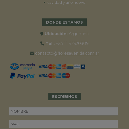
•
Navidad y año nuevo
DONDE ESTAMOS
Ubicación:
Argentina
Tel.:
+54 11 42520309
contacto@floresavenida.com.ar
ESCRIBINOS