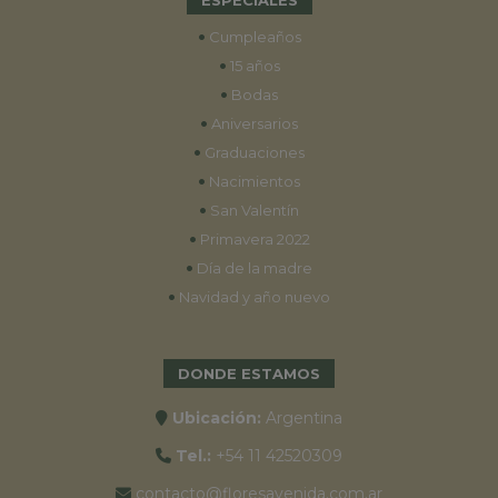
•
Cumpleaños
•
15 años
•
Bodas
•
Aniversarios
•
Graduaciones
•
Nacimientos
•
San Valentín
•
Primavera 2022
•
Día de la madre
•
Navidad y año nuevo
DONDE ESTAMOS
Ubicación:
Argentina
Tel.:
+54 11 42520309
contacto@floresavenida.com.ar