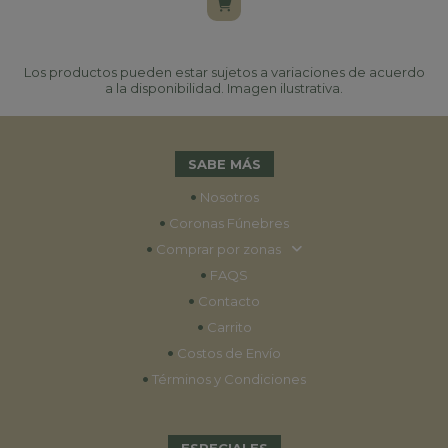
Los productos pueden estar sujetos a variaciones de acuerdo
a la disponibilidad. Imagen ilustrativa.
SABE MÁS
•
Nosotros
•
Coronas Fúnebres
•
Comprar por zonas
•
FAQS
•
Contacto
•
Carrito
•
Costos de Envío
•
Términos y Condiciones
ESPECIALES