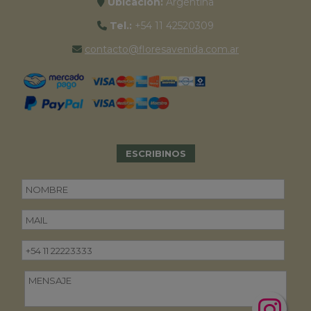
Ubicación:
Argentina
Tel.:
+54 11 42520309
contacto@floresavenida.com.ar
ESCRIBINOS