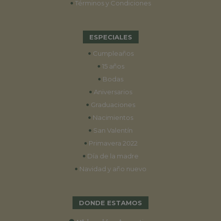
•
Términos y Condiciones
ESPECIALES
•
Cumpleaños
•
15 años
•
Bodas
•
Aniversarios
•
Graduaciones
•
Nacimientos
•
San Valentín
•
Primavera 2022
•
Día de la madre
•
Navidad y año nuevo
DONDE ESTAMOS