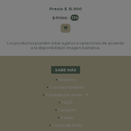
Precio $ 15.900
$ 17.900
-
11%
Los productos pueden estar sujetos a variaciones de acuerdo
a la disponibilidad. Imagen ilustrativa.
SABE MÁS
•
Nosotros
•
Coronas Fúnebres
•
Comprar por zonas
•
FAQS
•
Contacto
•
Carrito
•
Costos de Envío