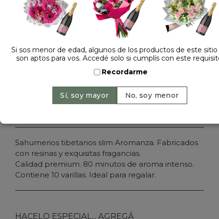
Dejá tu opinión
SAHUMERIO TIBETANO SLIM AROMANZA
Si sos menor de edad, algunos de los productos de este sitio
son aptos para vos. Accedé solo si cumplís con este requisit
Cantidad:
Precio: $ 2.000
-
Recordarme
Agregar al carrito
Sahumerios tibetanos slim Aromanza. Fabricados
con resinas y exquisitas fragancias.
Calidad premium. 80 minutos de aroma intenso.
Contiene 10 varillas. Ideal para regalar.
HACELO ESPECIAL... AGREGÁ