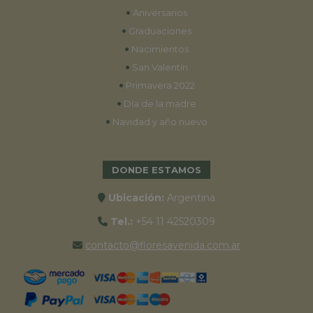
•
Aniversarios
•
Graduaciones
•
Nacimientos
•
San Valentín
•
Primavera 2022
•
Día de la madre
•
Navidad y año nuevo
DONDE ESTAMOS
Ubicación:
Argentina
Tel.:
+54 11 42520309
contacto@floresavenida.com.ar