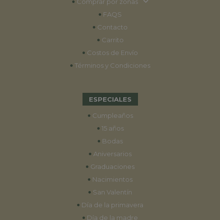
•
Comprar por zonas
•
FAQS
•
Contacto
•
Carrito
•
Costos de Envío
•
Términos y Condiciones
ESPECIALES
•
Cumpleaños
•
15 años
•
Bodas
•
Aniversarios
•
Graduaciones
•
Nacimientos
•
San Valentín
•
Día de la primavera
•
Día de la madre