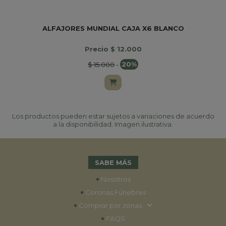
ALFAJORES MUNDIAL CAJA X6 BLANCO
B
Precio $ 12.000
$ 15.000
-
20%
Los productos pueden estar sujetos a variaciones de acuerdo
a la disponibilidad. Imagen ilustrativa.
SABE MÁS
•
Nosotros
•
Coronas Fúnebres
•
Comprar por zonas
•
FAQS