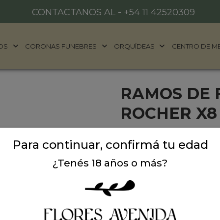
CONTACTANOS AL -
+54 11 42520309
OS
CORONAS FUNEBRES
ORQUÍDEAS
CENTRO DE M
RAMOS DE 
ROCHER X8
Ramo de flores stargazer
Para continuar, confirmá tu edad
chocolate Ferrero Rocher. 
¿Tenés 18 años o más?
Precio: $ 107.900
-
$ 
Cantidad: