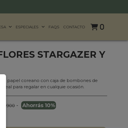
0
ESA
ESPECIALES
FAQS
CONTACTO
FLORES STARGAZER Y
 con papel coreano con caja de bombones de
Ideal para regalar en cualquie ocasión.
-
Ahorrás 10%
119.900