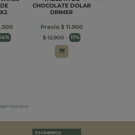
 DE
CHOCOLATE DOLAR
SURTIDOS
X2
DRIMER
Precio $
0.500
Precio $ 11.500
14%
$ 12.900
-
11%
gen ilustrativa.
ESCRIBINOS