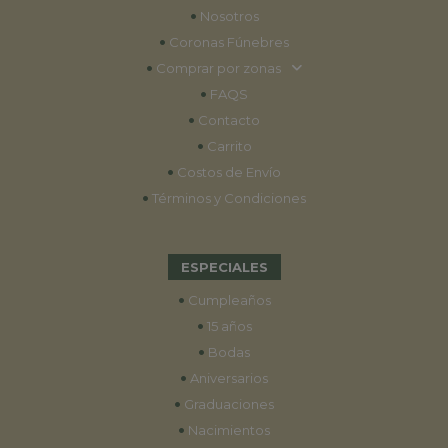
•
Nosotros
•
Coronas Fúnebres
•
Comprar por zonas
•
FAQS
•
Contacto
•
Carrito
•
Costos de Envío
•
Términos y Condiciones
ESPECIALES
•
Cumpleaños
•
15 años
•
Bodas
•
Aniversarios
•
Graduaciones
•
Nacimientos