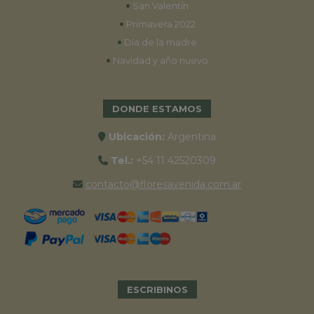
•
San Valentín
•
Primavera 2022
•
Día de la madre
•
Navidad y año nuevo
DONDE ESTAMOS
Ubicación:
Argentina
Tel.:
+54 11 42520309
contacto@floresavenida.com.ar
ESCRIBINOS