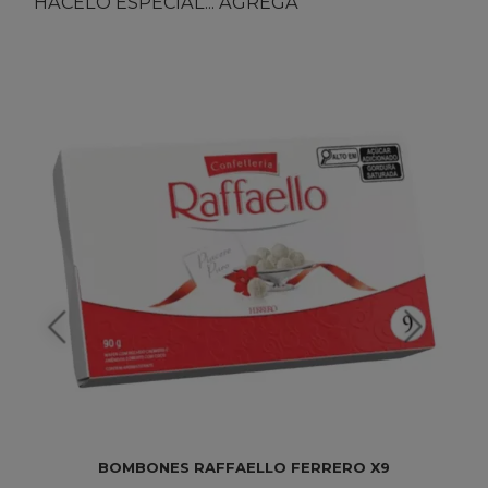
HACELO ESPECIAL... AGREGÁ
BOMBONES RAFFAELLO FERRERO X9
B