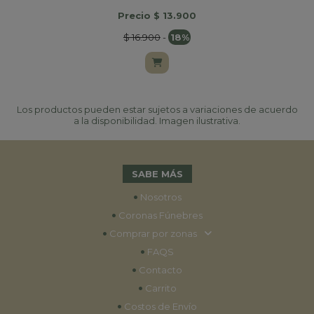
Precio $ 13.900
$ 16.900
-
18%
Los productos pueden estar sujetos a variaciones de acuerdo
a la disponibilidad. Imagen ilustrativa.
SABE MÁS
•
Nosotros
•
Coronas Fúnebres
•
Comprar por zonas
•
FAQS
•
Contacto
•
Carrito
•
Costos de Envío