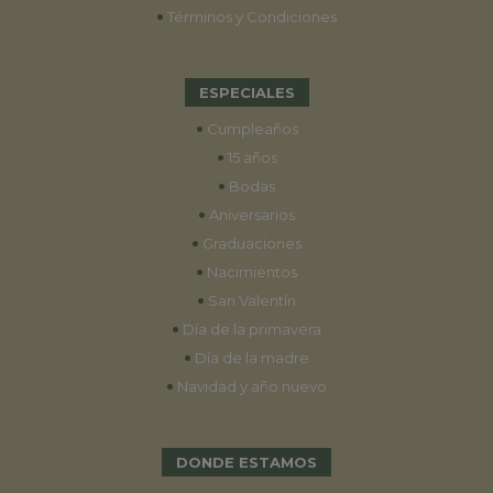
•
Términos y Condiciones
ESPECIALES
•
Cumpleaños
•
15 años
•
Bodas
•
Aniversarios
•
Graduaciones
•
Nacimientos
•
San Valentín
•
Día de la primavera
•
Día de la madre
•
Navidad y año nuevo
DONDE ESTAMOS