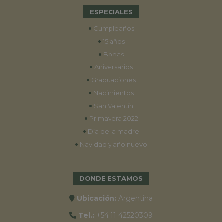
ESPECIALES
•
Cumpleaños
•
15 años
•
Bodas
•
Aniversarios
•
Graduaciones
•
Nacimientos
•
San Valentín
•
Primavera 2022
•
Día de la madre
•
Navidad y año nuevo
DONDE ESTAMOS
Ubicación:
Argentina
Tel.:
+54 11 42520309