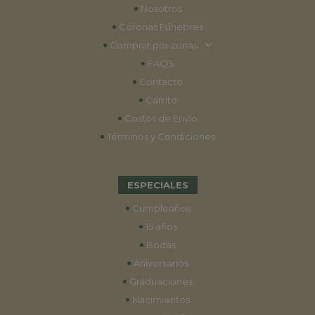
•
Nosotros
•
Coronas Fúnebres
•
Comprar por zonas
•
FAQS
•
Contacto
•
Carrito
•
Costos de Envío
•
Términos y Condiciones
ESPECIALES
•
Cumpleaños
•
15 años
•
Bodas
•
Aniversarios
•
Graduaciones
•
Nacimientos