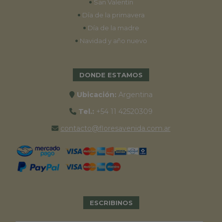
•
San Valentín
•
Día de la primavera
•
Día de la madre
•
Navidad y año nuevo
DONDE ESTAMOS
Ubicación:
Argentina
Tel.:
+54 11 42520309
contacto@floresavenida.com.ar
ESCRIBINOS