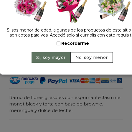
Dejá tu opinión
RAMO FLORES GIRASOLES CON TORTA Y
ESPUMANTE
Si sos menor de edad, algunos de los productos de este sitio
son aptos para vos. Accedé solo si cumplís con este requisit
$ 219.000
Precio: $ 190.000
-
13% OFF
Recordarme
Cantidad:
Agregar al carrito
Ramo de flores girasoles con espumante Jasmine
monet black y torta con base de brownie,
merengue y dulce de leche.