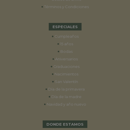
•
Términos y Condiciones
ESPECIALES
•
Cumpleaños
•
15 años
•
Bodas
•
Aniversarios
•
Graduaciones
•
Nacimientos
•
San Valentín
•
Día de la primavera
•
Día de la madre
•
Navidad y año nuevo
DONDE ESTAMOS