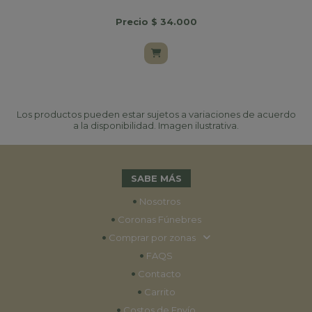
Precio $ 34.000
Los productos pueden estar sujetos a variaciones de acuerdo
a la disponibilidad. Imagen ilustrativa.
SABE MÁS
•
Nosotros
•
Coronas Fúnebres
•
Comprar por zonas
•
FAQS
•
Contacto
•
Carrito
•
Costos de Envío