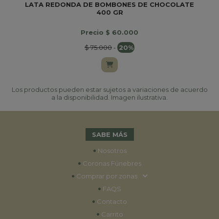
LATA REDONDA DE BOMBONES DE CHOCOLATE
400 GR
Precio $ 60.000
$ 75.000
-
20%
Los productos pueden estar sujetos a variaciones de acuerdo
a la disponibilidad. Imagen ilustrativa.
SABE MÁS
•
Nosotros
•
Coronas Fúnebres
•
Comprar por zonas
•
FAQS
•
Contacto
•
Carrito