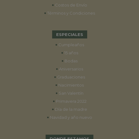
•
Costos de Envío
•
Términos y Condiciones
ESPECIALES
•
Cumpleaños
•
15 años
•
Bodas
•
Aniversarios
•
Graduaciones
•
Nacimientos
•
San Valentín
•
Primavera 2022
•
Día de la madre
•
Navidad y año nuevo
DONDE ESTAMOS