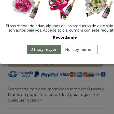
1 opinión +
Dejá tu opinión
Si sos menor de edad, algunos de los productos de este sitio
RAMO DE ROSAS Y LILIUM LIRIOS TERRA
son aptos para vos. Accedé solo si cumplís con este requisit
Recordarme
$ 129.000
Precio: $ 120.000
-
Ahorrás 7%
Cantidad:
Agregar al carrito
Sorprende con esta maravilloso ramo de 8 rosas y
liliums en papel terracota. Ideal para regalar en
cualquier ocasión.