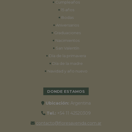
•
Cumpleaños
•
15 años
•
Bodas
•
Aniversarios
•
Graduaciones
•
Nacimientos
•
San Valentín
•
Día de la primavera
•
Día de la madre
•
Navidad y año nuevo
DONDE ESTAMOS
Ubicación:
Argentina
Tel.:
+54 11 42520309
contacto@floresavenida.com.ar