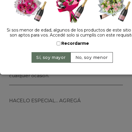
Dejá tu opinión
RAMO DE ROSAS IMPORTADAS BLACK CON
CHOCOLATINES COPANI
Si sos menor de edad, algunos de los productos de este sitio
son aptos para vos. Accedé solo si cumplís con este requisit
Sin Stock
Recordarme
Ramo de rosas rojas importadas de Ecuador
envuelto en papel premium black con
chocolatines Copani x 50u. Ideal para regalar en
cualquier ocasión.
HACELO ESPECIAL... AGREGÁ