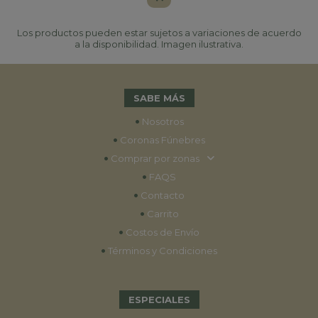
Los productos pueden estar sujetos a variaciones de acuerdo
a la disponibilidad. Imagen ilustrativa.
SABE MÁS
•
Nosotros
•
Coronas Fúnebres
•
Comprar por zonas
•
FAQS
•
Contacto
•
Carrito
•
Costos de Envío
•
Términos y Condiciones
ESPECIALES