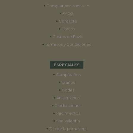
•
Comprar por zonas
•
FAQS
•
Contacto
•
Carrito
•
Costos de Envío
•
Términos y Condiciones
ESPECIALES
•
Cumpleaños
•
15 años
•
Bodas
•
Aniversarios
•
Graduaciones
•
Nacimientos
•
San Valentín
•
Día de la primavera