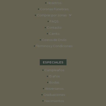
•
Nosotros
•
Coronas Fúnebres
•
Comprar por zonas
•
FAQS
•
Contacto
•
Carrito
•
Costos de Envío
•
Términos y Condiciones
ESPECIALES
•
Cumpleaños
•
15 años
•
Bodas
•
Aniversarios
•
Graduaciones
•
Nacimientos