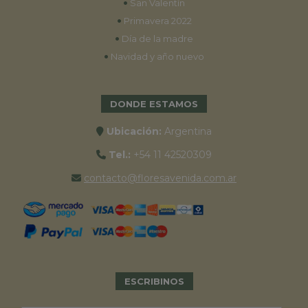
•
San Valentín
•
Primavera 2022
•
Día de la madre
•
Navidad y año nuevo
DONDE ESTAMOS
Ubicación:
Argentina
Tel.:
+54 11 42520309
contacto@floresavenida.com.ar
ESCRIBINOS