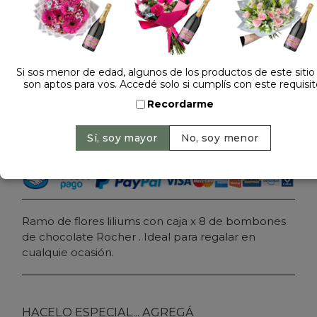
Dejá tu opinión
RAMO DE FLORES LILIUM LIRIOS Y ROCHER X8
Si sos menor de edad, algunos de los productos de este sitio
son aptos para vos. Accedé solo si cumplís con este requisit
$ 126.000
Precio: $ 87.900
-
30% OFF
Recordarme
Cantidad:
Agregar al carrito
Ramo de flores liliums con caja x 8 de bombones
de chocolate Rocher . Ideal para regalar en
cualquie ocasión.
HACELO ESPECIAL... AGREGÁ