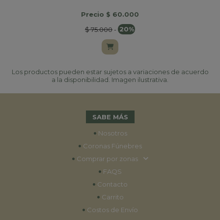
Precio $ 60.000
$ 75.000
-
20%
Los productos pueden estar sujetos a variaciones de acuerdo
a la disponibilidad. Imagen ilustrativa.
SABE MÁS
•
Nosotros
•
Coronas Fúnebres
•
Comprar por zonas
•
FAQS
•
Contacto
•
Carrito
•
Costos de Envío