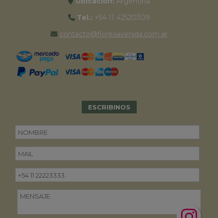
Ubicación:
Argentina
Tel.:
+54 11 42520309
contacto@floresavenida.com.ar
ESCRIBINOS