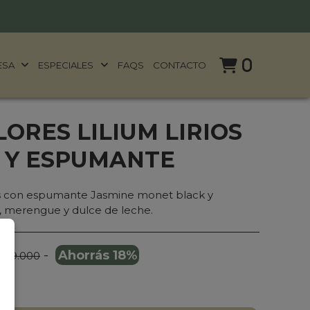
0
ESA
ESPECIALES
FAQS
CONTACTO
ORES LILIUM LIRIOS
 Y ESPUMANTE
rios con espumante Jasmine monet black y
, merengue y dulce de leche.
-
Ahorrás 18%
209.000