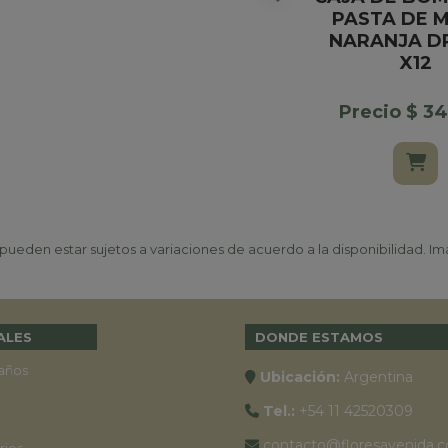
PASTA DE M
NARANJA D
X12
Precio $ 3
ueden estar sujetos a variaciones de acuerdo a la disponibilidad. Ima
ALES
DONDE ESTAMOS
años
Ubicación:
Argentina
Tel.:
+54 11 42520309
contacto@floresavenida.c