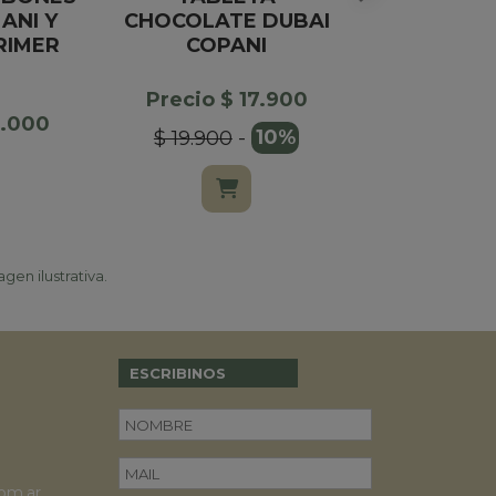
ANI Y
CHOCOLATE DUBAI
CAJA X6
RIMER
COPANI
Precio $
Precio $ 17.900
$ 15.000
4.000
$ 19.900
-
10%
gen ilustrativa.
ESCRIBINOS
om.ar