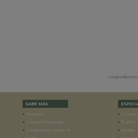
Los productos p
SABE MÁS
ESPECI
•
•
Nosotros
Cumple
•
•
Coronas Fúnebres
15 años
•
•
Comprar por zonas
Bodas
•
•