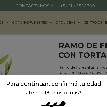
CONTACTANOS AL -
+54 11 42520309
OS
CORONAS FUNEBRES
ORQUÍDEAS
CENTRO DE M
RAMO DE FL
CON TORTA
Ramo de flores liliums li
torta con base de brownie
Para continuar, confirmá tu edad
Precio: $ 170.500
-
$ 
¿Tenés 18 años o más?
Cantidad: