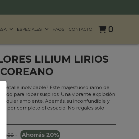
0
ESA
ESPECIALES
FAQS
CONTACTO
ORES LILIUM LIRIOS
 COREANO
 detalle inolvidable? Este majestuoso ramo de
eñado para robar suspiros. Una vibrante explosión
cualquier ambiente. Además, su inconfundible y
ará por completo el espacio. No regales solo
cia.
-
Ahorrás 20%
99.000