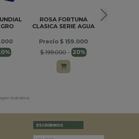
UNDIAL
ROSA FORTUNA
GLOBO 
EGRO
CLASICA SERIE AGUA
FERRERO 
8
2.000
Precio $ 159.000
Precio $
20%
$ 199.000
-
20%
$ 32.00
gen ilustrativa.
ESCRIBINOS