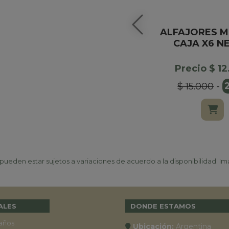
ALFAJORES M
CAJA X6 N
Precio $ 1
$ 15.000
-
ueden estar sujetos a variaciones de acuerdo a la disponibilidad. Ima
ALES
DONDE ESTAMOS
años
Ubicación:
Argentina