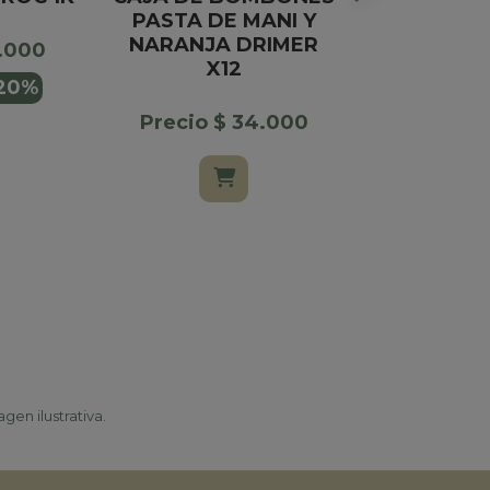
PASTA DE MANI Y
ROJO F
NARANJA DRIMER
ROCHE
5.000
X12
20%
Precio $
Precio $ 34.000
$ 45.00
gen ilustrativa.