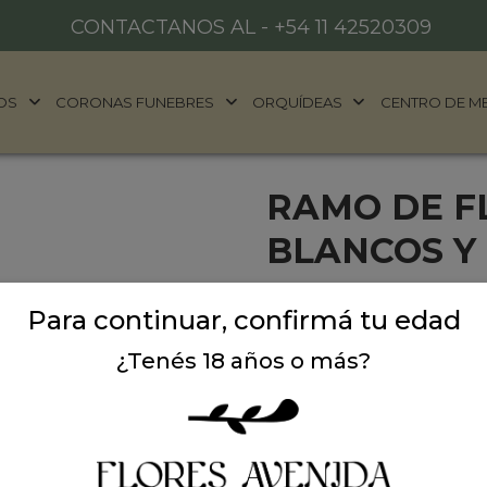
CONTACTANOS AL -
+54 11 42520309
OS
CORONAS FUNEBRES
ORQUÍDEAS
CENTRO DE M
RAMO DE FL
BLANCOS Y
Ramo de flores liliums bl
Para continuar, confirmá tu edad
Rocher . Ideal para regalar
¿Tenés 18 años o más?
Precio: $ 97.900
-
$ 1
Cantidad: