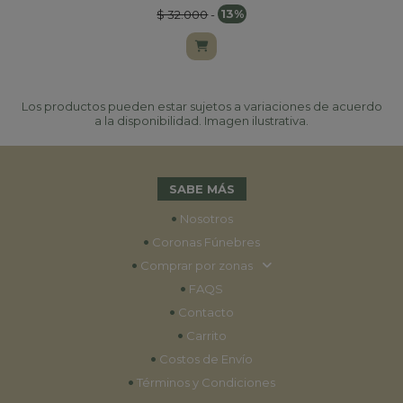
$ 32.000
-
13%
Los productos pueden estar sujetos a variaciones de acuerdo
a la disponibilidad. Imagen ilustrativa.
SABE MÁS
•
Nosotros
•
Coronas Fúnebres
•
Comprar por zonas
•
FAQS
•
Contacto
•
Carrito
•
Costos de Envío
•
Términos y Condiciones