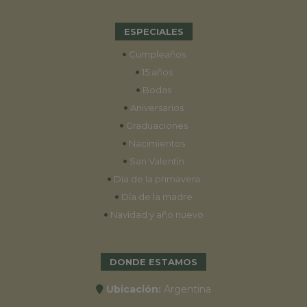
ESPECIALES
•
Cumpleaños
•
15 años
•
Bodas
•
Aniversarios
•
Graduaciones
•
Nacimientos
•
San Valentín
•
Día de la primavera
•
Día de la madre
•
Navidad y año nuevo
DONDE ESTAMOS
Ubicación:
Argentina