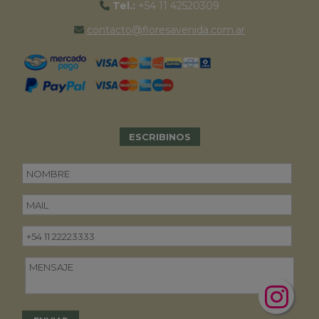
Tel.:
+54 11 42520309
contacto@floresavenida.com.ar
ESCRIBINOS