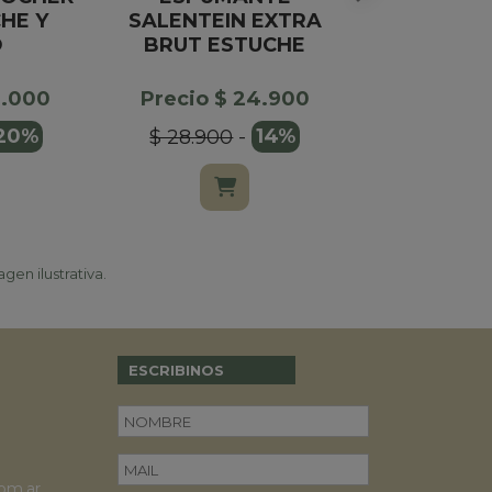
HE Y
SALENTEIN EXTRA
CON ES
O
BRUT ESTUCHE
Precio $
0.000
Precio $ 24.900
20%
$ 28.900
-
14%
gen ilustrativa.
ESCRIBINOS
om.ar