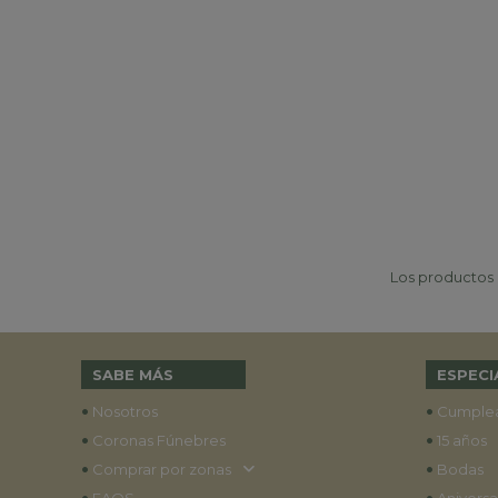
Los productos p
SABE MÁS
ESPECI
•
•
Nosotros
Cumple
•
•
Coronas Fúnebres
15 años
•
•
Comprar por zonas
Bodas
•
•