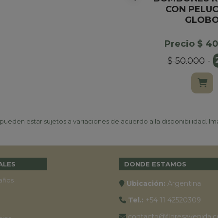
CON PELUC
GLOB
Precio $ 4
$ 50.000
-
ueden estar sujetos a variaciones de acuerdo a la disponibilidad. Ima
ALES
DONDE ESTAMOS
años
Ubicación:
Argentina
Tel.:
+54 11 42520309
contacto@floresavenida.c